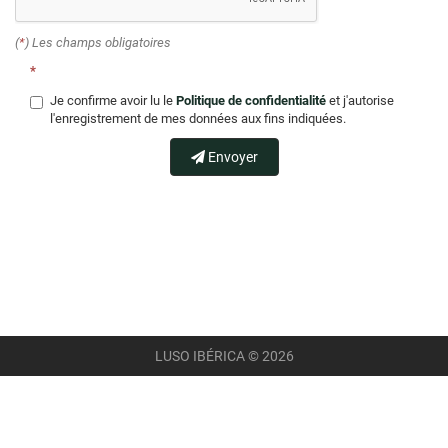
(
*
) Les champs obligatoires
*
Je confirme avoir lu le
Politique de confidentialité
et j'autorise
l'enregistrement de mes données aux fins indiquées.
Envoyer
LUSO IBÉRICA © 2026
MENTIONS LÉGALES
POLITIQUE DE CONFIDENTIALITÉ
POLITIQUE DES COOKIES