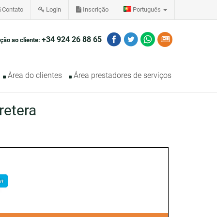
Contato
Login
Inscrição
Português
+34 924 26 88 65
ção ao cliente:
Àrea do clientes
Área prestadores de serviços
retera