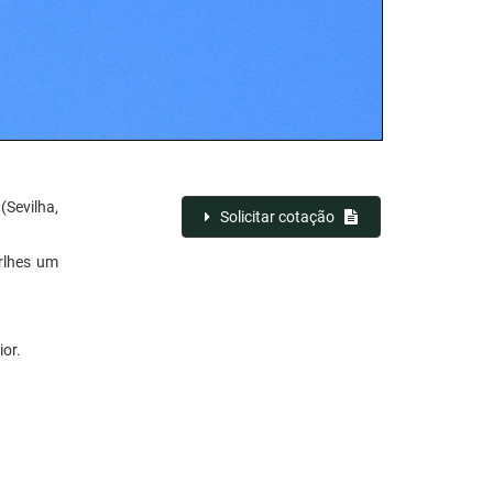
(Sevilha,
Solicitar cotação
rlhes um
or.