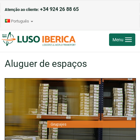
+34 924 26 88 65
Atenção ao cliente:
Português
Toggle
Menu
navigati
Aluguer de espaços
Grupajes