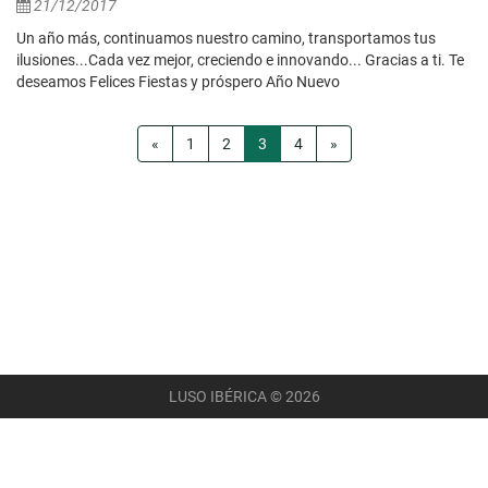
21/12/2017
Un año más, continuamos nuestro camino, transportamos tus
ilusiones...Cada vez mejor, creciendo e innovando... Gracias a ti. Te
deseamos Felices Fiestas y próspero Año Nuevo
«
1
2
3
4
»
LUSO IBÉRICA © 2026
AVISO LEGAL
POLÍTICA DE PRIVACIDADE