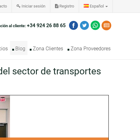
acto
Iniciar sesión
Registro
Español
+34 924 26 88 65
ción al cliente:
cios
Blog
Zona Clientes
Zona Proveedores
el sector de transportes