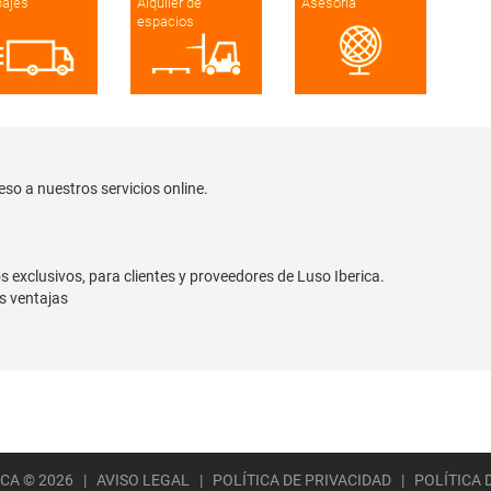
pajes
Alquiler de
Asesoría
espacios
so a nuestros servicios online.
s exclusivos, para clientes y proveedores de Luso Iberica.
s ventajas
ICA © 2026 |
AVISO LEGAL
|
POLÍTICA DE PRIVACIDAD
|
POLÍTICA 