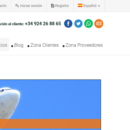
acto
Iniciar sesión
Registro
Español
+34 924 26 88 65
ción al cliente:
cios
Blog
Zona Clientes
Zona Proveedores