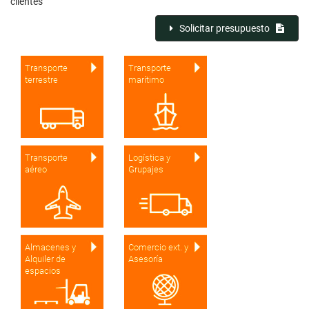
clientes
Solicitar presupuesto
Transporte
Transporte
terrestre
marítimo
Transporte
Logística y
aéreo
Grupajes
Almacenes y
Comercio ext. y
Alquiler de
Asesoría
espacios