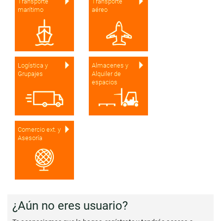
Transporte
Transporte
marítimo
aéreo
Logística y
Almacenes y
Grupajes
Alquiler de
espacios
Comercio ext. y
Asesoría
¿Aún no eres usuario?