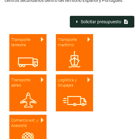
centros secundarios dentro del territorio Español y Portugués.
Solicitar presupuesto
Transporte
Transporte
terrestre
marítimo
Transporte
Logística y
aéreo
Grupajes
Comercio ext. y
Asesoría