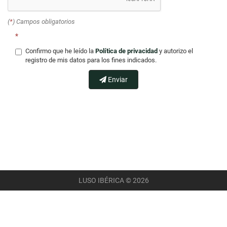
(
*
) Campos obligatorios
*
Confirmo que he leído la
Política de privacidad
y autorizo el
registro de mis datos para los fines indicados.
Enviar
LUSO IBÉRICA © 2026
AVISO LEGAL
POLÍTICA DE PRIVACIDAD
POLÍTICA DE COOKIES