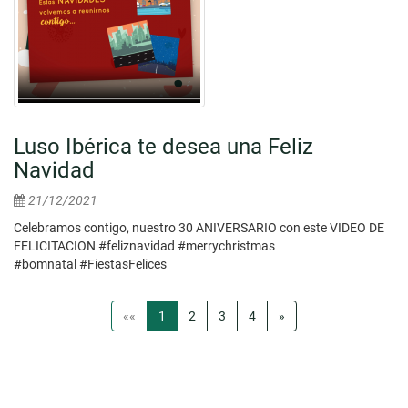
Luso Ibérica te desea una Feliz
Navidad
21/12/2021
Celebramos contigo, nuestro 30 ANIVERSARIO con este VIDEO DE
FELICITACION #feliznavidad #merrychristmas
#bomnatal #FiestasFelices
««
1
2
3
4
»