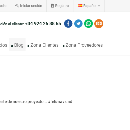
acto
Iniciar sesión
Registro
Español
+34 924 26 88 65
ción al cliente:
cios
Blog
Zona Clientes
Zona Proveedores
arte de nuestro proyecto... #feliznavidad