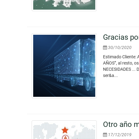
Gracias po
30/10/2020
Estimado Cliente: 
AÑOS”, al resto, 
NECESIDADES ... 
ser&a...
Otro año m
17/12/2019