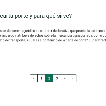
carta porte y para qué sirve?
es un documento jurídico de carácter declarativo que prueba la existencia
el acuerdo y atribuye derechos sobre la mercancía transportada, por lo qu
to de transporte. ¿Cuál es el contenido de la carta de porte? Lugar y fe
«
1
2
3
4
»